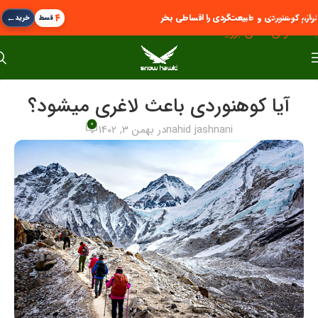
پرش به پیمایش
←
۴
لوازم کوهنوردی و طبیعت‌گردی را اقساطی بخر
قسط
خرید
به محتوای اصلی بروید
آیا کوهنوردی باعث لاغری میشود؟
0
nahid jashnani
در بهمن 3, 1402