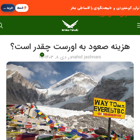
پرش به پیمایش
←
۴
لوازم کوهنوردی و طبیعت‌گردی را اقساطی بخر
قسط
خرید
به محتوای اصلی بروید
هزینه صعود به اورست چقدر است؟
0
nahid jashnani
در دی 8, 1403