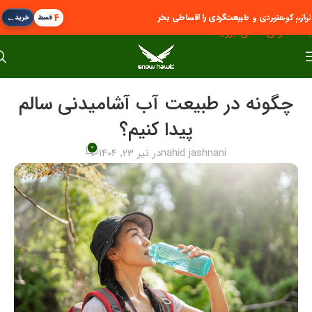
پرش به پیمایش
←
۴
لوازم کوهنوردی و طبیعت‌گردی را اقساطی بخر
قسط
خرید
به محتوای اصلی بروید
چگونه در طبیعت آب آشامیدنی سالم
پیدا کنیم؟
0
nahid jashnani
در تیر 23, 1404