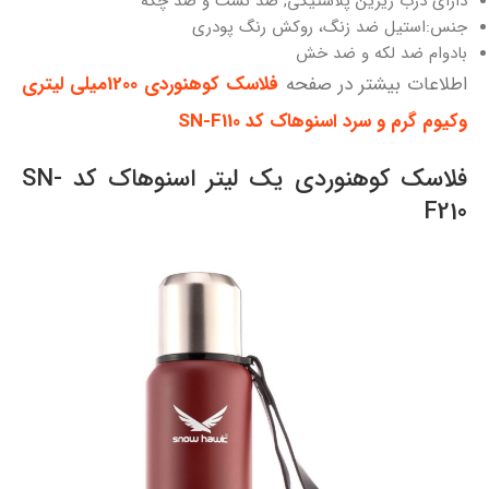
دارای درب زیرین پلاستیکی, ضد نشت و ضد چکه
جنس:استیل ضد زنگ، روکش رنگ پودری
بادوام ضد لکه و ضد خش
اطلاعات بیشتر در صفحه
فلاسک کوهنوردی 1200میلی لیتری
وکیوم گرم و سرد اسنوهاک کد SN-F110
فلاسک کوهنوردی یک لیتر اسنوهاک کد SN-
F210