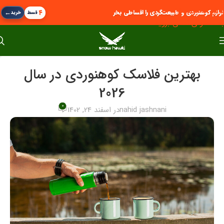
پرش به پیمایش
←
۴
لوازم کوهنوردی و طبیعت‌گردی را اقساطی بخر
قسط
خرید
به محتوای اصلی بروید
بهترین فلاسک کوهنوردی در سال
2026
0
nahid jashnani
در اسفند 24, 1402