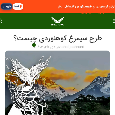
پرش به پیمایش
←
۴
لوازم کوهنوردی و طبیعت‌گردی را اقساطی بخر
قسط
خرید
به محتوای اصلی بروید
طرح سیمرغ کوهنوردی چیست؟
0
nahid jashnani
در دی 25, 1402