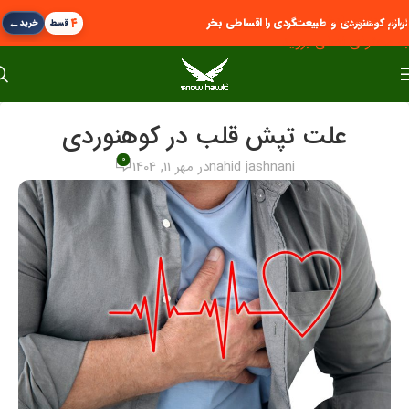
پرش به پیمایش
←
۴
لوازم کوهنوردی و طبیعت‌گردی را اقساطی بخر
قسط
خرید
به محتوای اصلی بروید
علت تپش قلب در کوهنوردی
0
nahid jashnani
در مهر 11, 1404