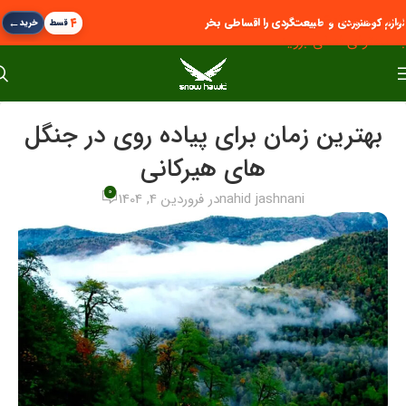
پرش به پیمایش
←
۴
لوازم کوهنوردی و طبیعت‌گردی را اقساطی بخر
قسط
خرید
به محتوای اصلی بروید
بهترین زمان برای پیاده روی در جنگل‌
های هیرکانی
0
nahid jashnani
در فروردین 4, 1404