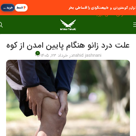
پرش به پیمایش
←
۴
لوازم کوهنوردی و طبیعت‌گردی را اقساطی بخر
قسط
خرید
به محتوای اصلی بروید
علت درد زانو هنگام پایین امدن از کوه
0
nahid jashnani
در خرداد 23, 1405