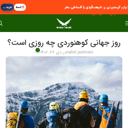
پرش به پیمایش
←
۴
لوازم کوهنوردی و طبیعت‌گردی را اقساطی بخر
قسط
خرید
به محتوای اصلی بروید
روز جهانی کوهنوردی چه روزی است؟
0
nahid jashnani
در دی 27, 1402