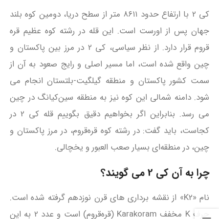
کی 2 با ارتفاع حدود ۸۶۱۱ متر از سطح دریا، دومین کوه بلند
جهان پس از اورست است. این قله در رشته‌ کوه عظیم قره‌
قروم قرار دارد. از نظر سیاسی، کی 2 در مرز بین پاکستان و
چین واقع شده است، اما مسیر اصلی و رایج صعود به آن از
سمت کشور پاکستان و منطقه گیلگیت-بلتستان انجام می‌
شود. دامنه شمالی این کوه نیز به منطقه سین‌کیانگ در چین
می‌ رسد. بنابراین اگر بخواهیم دقیق بگوییم قله کی 2 در
کجاست، باید گفت: در رشته‌ کوه قره‌قروم، در مرز پاکستان و
چین، در منطقه‌ای بسیار صعب‌ العبور و یخچالی.
چرا به آن کی 2 می‌ گویند؟
نام «K2» از نقشه‌ برداری‌ های قرن نوزدهم گرفته شده است.
حرف K مخفف Karakoram (قره‌قروم) است و عدد 2 به این