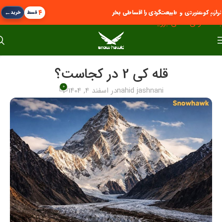
پرش به پیمایش
←
۴
لوازم کوهنوردی و طبیعت‌گردی را اقساطی بخر
قسط
خرید
به محتوای اصلی بروید
قله کی 2 در کجاست؟
0
nahid jashnani
در اسفند 4, 1404