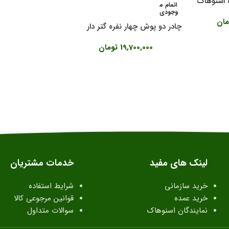
ه اسنوهاک
اتمام م
وجودی
مان
چادر دو پوش چهار نفره گتر دار
مدل دیسكاوری اسنوهاک کد SN-
19,700,000
تومان
T5125
لینک های مفید
خدمات مشتریان
خرید سازمانی
شرایط استفاده
خرید عمده
قوانین مرجوعی کالا
نمایندگان اسنوهاک
سوالات متداول