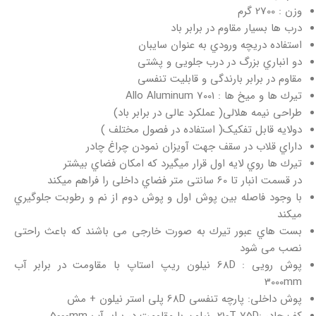
وزن : 2700 گرم
درب ها بسیار مقاوم در برابر باد
استفاده دریچه ورودي به عنوان سایبان
دو انباري بزرگ در درب جلویی و پشتی
مقاوم در برابر بارندگی و قابلیت تنفسی
تیرك ها و میخ ها : 7001 Allo Aluminum
طراحی نیمه هلالی( عملکرد عالی در برابر باد)
دولایه قابل تفکیک( استفاده در فصول مختلف )
داراي قلاب در سقف جهت آویزان نمودن چراغ چادر
تیرك ها روي لایه اول قرار میگیرد که امکان فضاي بیشتر
در قسمت انبار تا 60 سانتی متر فضاي داخلی را فراهم میکند
با وجود فاصله بین پوش اول و پوش دوم از نم و رطوبت جلوگیري
میکند
بست هاي عبور تیرك به صورت خارجی می باشند که باعث راحتی
نصب می شود
پوش رویی : 68D نیلون ریپ استاپ با مقاومت در برابر آب
3000mm
پوش داخلی: پارچه تنفسی 68D پلی استر نیلون + مش