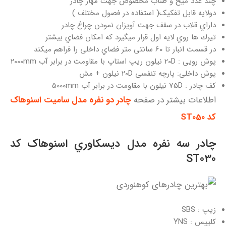
چند عدد میخ و طناب مخصوص جهت مهار چادر
دولایه قابل تفکیک( استفاده در فصول مختلف )
داراي قلاب در سقف جهت آویزان نمودن چراغ چادر
تیرك ها روي لایه اول قرار میگیرد که امکان فضاي بیشتر
در قسمت انبار تا 60 سانتی متر فضاي داخلی را فراهم میکند
پوش رویی : 20D نیلون ریپ استاپ با مقاومت در برابر آب 2000mm
پوش داخلی: پارچه تنفسی 20D نیلون + مش
کف چادر : 75D نیلون با مقاومت در برابر آب 5000mm
اطلاعات بیشتر در صفحه
چادر دو نفره مدل سامیت اسنوهاک
کد ST050
چادر سه نفره مدل دیسکاوري اسنوهاک کد
ST030
زیپ : SBS
کلیپس : YNS