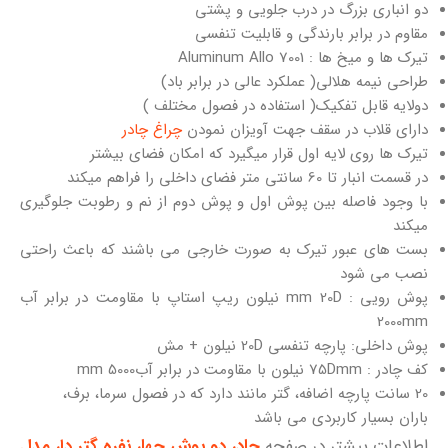
دو انباری بزرگ در درب جلویی و پشتی
مقاوم در برابر بارندگی و قابلیت تنفسی
تیرک ها و میخ ها : 7001 Aluminum Allo
طراحی نیمه هلالی( عملکرد عالی در برابر باد)
دولایه قابل تفکیک( استفاده در فصول مختلف )
دارای قلاب در سقف جهت آویزان نمودن
چراغ چادر
تیرک ها روی لایه اول قرار میگیرد که امکان فضای بیشتر
در قسمت انبار تا 60 سانتی متر فضای داخلی را فراهم میکند
با وجود فاصله بین پوش اول و پوش دوم از نم و رطوبت جلوگیری
میکند
بست های عبور تیرک به صورت خارجی می باشند که باعث راحتی
نصب می شود
پوش رویی : mm 20D نیلون ریپ استاپ با مقاومت در برابر آب
2000mm
پوش داخلی: پارچه تنفسی 20D نیلون + مش
کف چادر : 75Dmm نیلون با مقاومت در برابر آبmm 5000
20 سانت پارچه اضافه، گتر مانند دارد که در فصول سرما، برف،
باران بسیار كاربردی می باشد
اطلاعات بیشتر در صفحه
چادر دو پوش چهار نفره گتر دار مدل