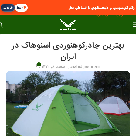
پرش به پیمایش
←
۴
لوازم کوهنوردی و طبیعت‌گردی را اقساطی بخر
قسط
خرید
به محتوای اصلی بروید
بهترین چادرکوهنوردی اسنوهاک در
ایران
0
nahid jashnani
در اسفند 8, 1402