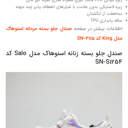
زیره لاستیکی بدون علامت با شیارهای انعطاف پذیر چند جهته.
محافظت از انگشتان
ساقه پایداری TPU
اطلاعات بیشتر در صفحه
صندل جلو بسته مردانه اسنوهاک
مدل King کد SN-375
صندل جلو بسته زنانه اسنوهاک مدل Salo کد
SN-S1254