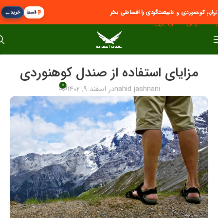
پرش به پیمایش
←
۴
لوازم کوهنوردی و طبیعت‌گردی را اقساطی بخر
قسط
خرید
به محتوای اصلی بروید
مزایای استفاده از صندل کوهنوردی
0
nahid jashnani
در اسفند 9, 1402