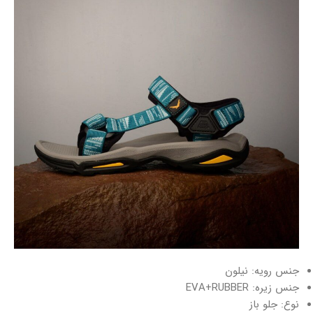
جنس رویه: نیلون
جنس زیره: EVA+RUBBER
نوع: جلو باز