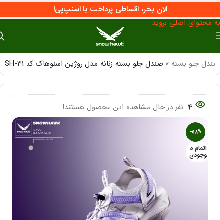
الان بخر، اقساطی پرداخت با اسنپ‌پی!
پرش به پیمایش
به محتوای اصلی بروید
صندل جلو بسته
»
صندل جلو بسته زنانه مدل روژین اسنوهاک کد SH-31
4
نفر در حال مشاهده این محصول هستند!
-58%
اتمام م
وجودی