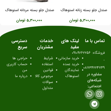
صندل جلو بسته زنانه اسنوهاک
صندل جلو بسته مردانه اسنوهاک
مدل WETAR کد SN-S1272W
مدل Capri کد SN-S1280M
5,300,000
تومان
5,300,000
تومان
تماس با ما
لینک های
خدمات
دسترسی
مفید
مشتریان
سریع
فروشگاه:
09109262256
خرید سازمانی
شرایط
حراجی ها
-
خرید عمده
استفاده
حساب کاربری
08734224749
نمایندگان
قوانین
من
مشاوره در
اسنوهاک
مرجوعی کالا
درباره ما
شبکه‌های
سوالات
اجتماعی:
متداول