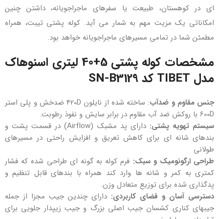
ای در کوهستان، طبیعت یا سفرهای ماجراجویانه، داشتن چنین
امکاناتی یک مزیت مهم به شمار می‌ آید. کوله‌ پشتی تیبت، همراه
مطمئن شما در تمامی مسیرهای ماجراجویانه خواهد بود.
مشخصات کوله پشتی 5+40 لیتری اسنوهاک
مدل TIBET کد SN-B3129
جنس مقاوم و ضدآب
: ساخته شده از نایلون 420D ضدخش و پلی استر
600D با روکش ضد آب مقاوم در برابر سایش و نفوذ رطوبت.
سیستم تهویه پشتی:
دارای پد مشبک (Airflow) در قسمت پشت و
بندهای شانه ای برای کاهش تعریق و افزایش راحتی در مسیرهای
طولانی
طراحی ارگونومیک و سبک:
فرم کوله به گونه ای طراحی شده که فشار
کمتری به کمر و شانه ها وارد کند همراه با بندهای قابل تنظیم و
پدگذاری شده برای توزیع متعادل وزن.
دسترسی آسان و فضای کاربردی:
دارای چندین جیب مجزا از جمله
جیبهای کناری کشسان جیب اصلی بزرگ و جیب زیپدار جلویی برای