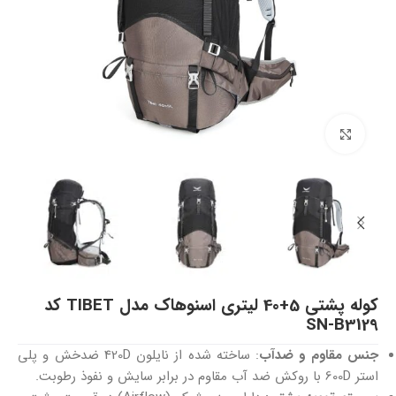
بزرگنمایی تصویر
کوله پشتی 5+40 لیتری اسنوهاک مدل TIBET کد
SN-B3129
جنس مقاوم و ضدآب
: ساخته شده از نایلون 420D ضدخش و پلی
استر 600D با روکش ضد آب مقاوم در برابر سایش و نفوذ رطوبت.