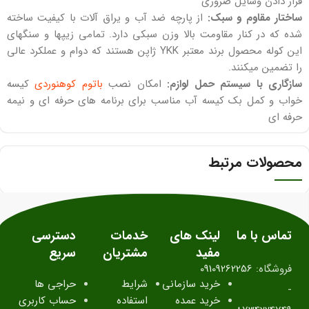
قرار دادن وسایل ضروری
ساختار مقاوم و سبک:
از پارچه ضد آب و یراق آلات با کیفیت ساخته
شده که در کنار مقاومت بالا وزن سبکی دارد. تمامی زیپها و سنگهای
این کوله محصول برند معتبر YKK ژاپن هستند که دوام و عملکرد عالی
را تضمین میکنند.
سازگاری با سیستم حمل لوازم:
امکان نصب
باتوم کوهنوردی
کیسه
خواب و کمل بک کیسه آب مناسب برای برنامه های حرفه ای و نیمه
حرفه ای
محصولات مرتبط
تماس با ما
لینک های
خدمات
دسترسی
مفید
مشتریان
سریع
فروشگاه:
09109262256
خرید سازمانی
شرایط
حراجی ها
-
خرید عمده
استفاده
حساب کاربری