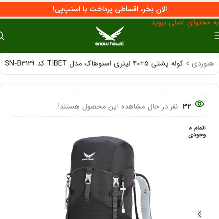
الان بخر، اقساطی پرداخت با اسنپ‌پی!
پرش به پیمایش
به محتوای اصلی بروید
وهنوردی
»
کوله پشتی 5+40 لیتری اسنوهاک مدل TIBET کد SN-B3129
32
نفر در حال مشاهده این محصول هستند!
اتمام م
وجودی