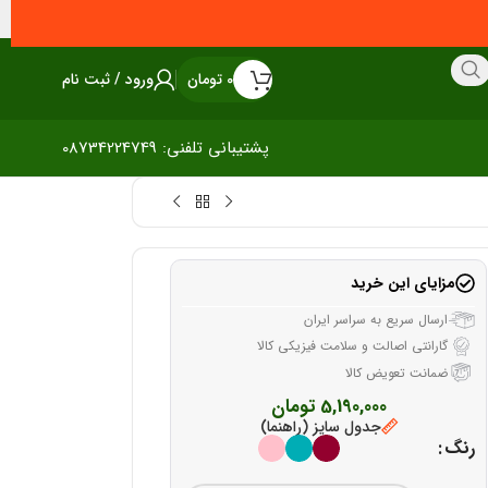
0
تومان
ورود / ثبت نام
پشتیبانی تلفنی: 08734224749
مزایای این خرید
ارسال سریع به سراسر ایران
گارانتی اصالت و سلامت فیزیکی کالا
ضمانت تعویض کالا
5,190,000
تومان
جدول سایز (راهنما)
رنگ