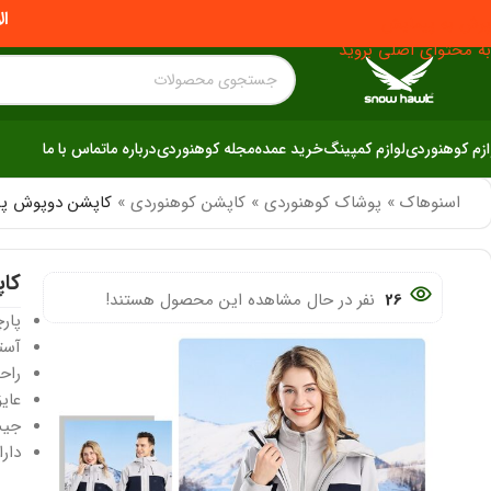
ال
پرش به پیمایش
به محتوای اصلی بروید
ازم کوهنوردی
لوازم کمپینگ
خرید عمده
مجله کوهنوردی
درباره ما
تماس با ما
اسنوهاک
»
پوشاک کوهنوردی
»
کاپشن کوهنوردی
»
کاپشن دوپوش پلار ز
کاپ
26
نفر در حال مشاهده این محصول هستند!
پارچه: ٨٨درصد نیل
آستر: ١٠٠ درص
راح
عایق
جیب
دار