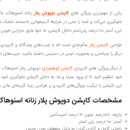
یکی از مهم‌ترین ویژگی‌ های
کاپشن دوپوش پلار
زنانه اسنوهاک، عا
جلوگیری می‌کند و شما را حتی در شرایط آب‌وهوایی نامساعد خشک نگه
این، آستر 100 درصد پلی‌استر داخل کاپشن، نه تنها عایق حرارتی خوبی است، بلکه احساس نرمی و گرمای مطلوبی را به شما می‌بخشد.
طراحی
کاپشن پلار
به‌گونه‌ای است که با جیب‌های چندگانه و کاربردی،
دیگر را به‌راحتی و به‌صورت ایمن در دسترس داشته باشید. جیب‌های دا
از دیگر ویژگی‌ های کاربردی
کاپشن کوهنوردی
دوپوش پلار اسنوهاک می‌
خود تنظیم کنید تا از ورود سرما و باد به داخل کاپشن جلوگیری شود
این کاپشن با ترکیب ویژگی‌های کاربردی و طراحی زیبا، گزینه‌ای عالی
مشخصات کاپشن دوپوش پلار زنانه اسنوهاک کد 2
پارچه: ٨٨درصد نیلون ١٢ درصد اسپندکس
آستر: ١٠٠ درصد پلی استر
راحتی کامل و آزادی گردن به دلیل منعطف بودن جنس