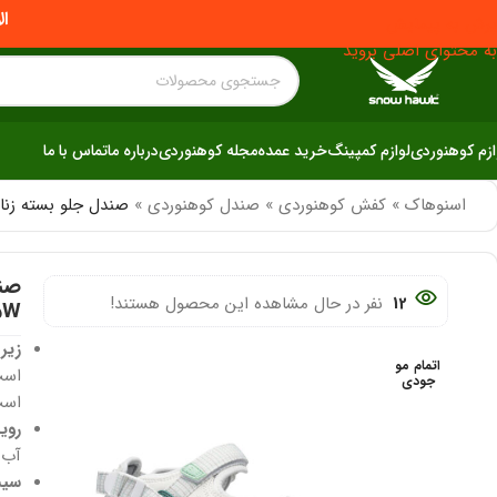
ال
پرش به پیمایش
به محتوای اصلی بروید
ازم کوهنوردی
لوازم کمپینگ
خرید عمده
مجله کوهنوردی
درباره ما
تماس با ما
اسنوهاک
»
کفش کوهنوردی
»
صندل کوهنوردی
»
صندل جلو بسته زنانه اسنوهاک
12
نفر در حال مشاهده این محصول هستند!
5W
زیره EVA سبک 
اتمام مو
است
جودی
است
روی
آب 
سیس