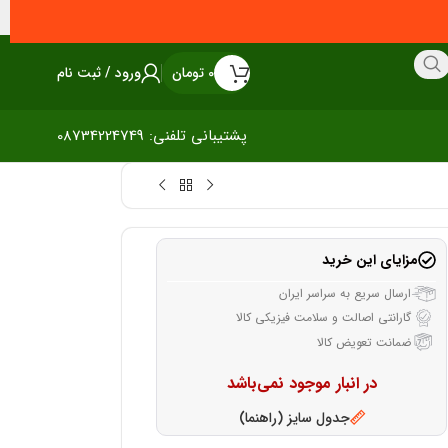
0
تومان
ورود / ثبت نام
پشتیبانی تلفنی: 08734224749
مزایای این خرید
ارسال سریع به سراسر ایران
گارانتی اصالت و سلامت فیزیکی کالا
ضمانت تعویض کالا
در انبار موجود نمی‌باشد
جدول سایز (راهنما)