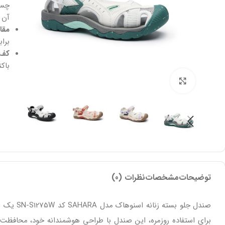
چسپ
آن 
مقا
برا
کف 
باک
بزرگنمایی تصویر
توضیحات
مشخصات
نظرات (0)
صندل جلو
برای استفاده روزمره، این صندل با طراحی هوشمندانه خود، محافظت