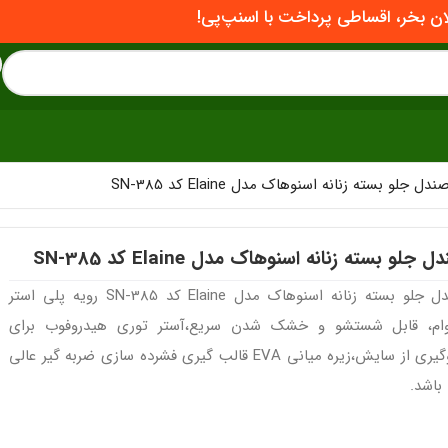
ان بخر، اقساطی پرداخت با اسنپ‌پی!
ندل جلو بسته زنانه اسنوهاک مدل Elaine کد SN-385
 جلو بسته زنانه اسنوهاک مدل Elaine کد SN-385
صندل جلو بسته زنانه اسنوهاک مدل Elaine کد SN-385 رویه پلی استر
وام، قابل شستشو و خشک شدن سریع،آستر توری هیدروفوب برای
جلوگیری از سایش،زیره میانی EVA قالب گیری فشرده سازی ضربه گیر عالی
باشد.