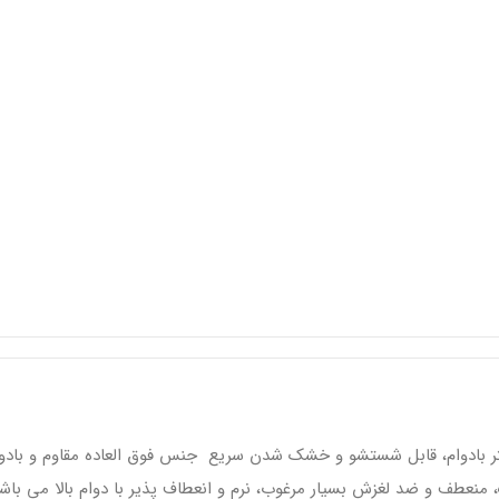
نه اسنوهاک مدل Elaine کد SN-385 رویه پلی استر بادوام، قابل شستشو و خشک شدن سریع جنس فوق العا