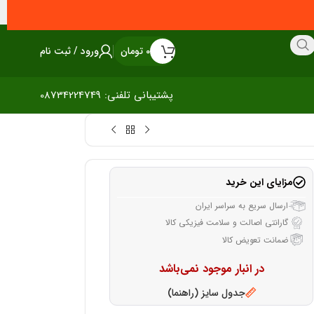
0
تومان
ورود / ثبت نام
پشتیبانی تلفنی: 08734224749
مزایای این خرید
ارسال سریع به سراسر ایران
گارانتی اصالت و سلامت فیزیکی کالا
ضمانت تعویض کالا
در انبار موجود نمی‌باشد
جدول سایز (راهنما)