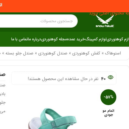
ال
پرش به پیمایش
به محتوای اصلی بروید
ازم کوهنوردی
لوازم کمپینگ
خرید عمده
مجله کوهنوردی
درباره ما
تماس با ما
اسنوهاک
»
کفش کوهنوردی
»
صندل کوهنوردی
»
صندل جلو بسته
»
ص
صندل
40
نفر در حال مشاهده این محصول هستند!
باد
-57%
می 
اتمام مو
جودی