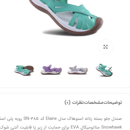
بزرگنمایی تصویر
توضیحات
مشخصات
نظرات (0)
صندل جلو بسته زنا
Snowhawk متاتومیکال EVA برای حمایت از زیر پا قابلیت آنتی شوک، منعطف و ضد لغزش بسیار مرغوب، نرم و انعطاف پذیر با دوام بالا می باشد.