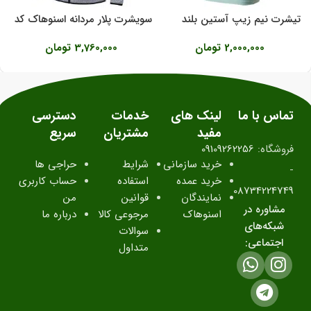
تیشرت نیم زیپ آستین بلند
سویشرت پلار مردانه اسنوهاک کد
ت
اسنوهاک کد SN-S2179
17268
فی
2,000,000
تومان
3,760,000
تومان
تماس با ما
لینک های
خدمات
دسترسی
مفید
مشتریان
سریع
فروشگاه:
09109262256
خرید سازمانی
شرایط
حراجی ها
-
خرید عمده
استفاده
حساب کاربری
08734224749
نمایندگان
قوانین
من
مشاوره در
اسنوهاک
مرجوعی کالا
درباره ما
شبکه‌های
سوالات
اجتماعی:
متداول