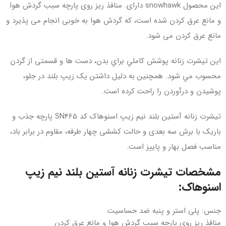
این محصول snowhawk دارای. منافذ ریز روی پارچه سبب گردش هوا
و مانع عرق کردن
شده است،
كه گردش هوا به خوبی انجام می پذيرد و
مانع عرق كردن می شود
.
اين تيشرت زنانه پوشش كاملي براي بدن، دست ها و قسمتی از گردن
محسوب مي شود.
همچنين به دليل داشتن يک زيپ بلند در جلو،
پوشيدن و درآوردن را راحت کرده است.
تیشرت زنانه آستین بلند نیم زیپ اسنوهاک کد SN465 پارچه جذب و
باریک با برش سه بعدی و حالت کششی چهار طرفه، مقاوم در برابر باد،
مناسب فصل بهار و پاییز است.
مشخصات تیشرت زنانه آستین بلند نیم زیپ
اسنوهاک:
جنس: پلی استر و پنبه ضد حساسیت
منافذ ریز روی پارچه سبب گردش هوا و مانع عرق کردن