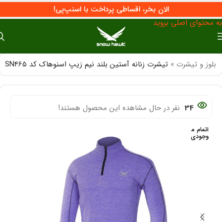
الان بخر، اقساطی پرداخت با اسنپ‌پی!
پرش به پیمایش
به محتوای اصلی بروید
بلوز و تیشرت
»
تیشرت زنانه آستین بلند نیم زیپ اسنوهاک کد SN465
34
نفر در حال مشاهده این محصول هستند!
اتمام م
وجودی